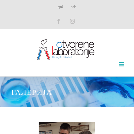
Skip
срб
srb
to
Facebook
Instagram
content
ГАЛЕРИЈА