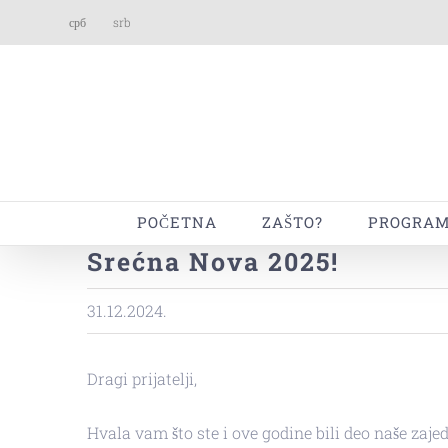
Skip
срб
srb
to
content
POČETNA
ZAŠTO?
PROGRAM
Srećna Nova 2025!
31.12.2024.
Dragi prijatelji,
Hvala vam što ste i ove godine bili deo naše zaje