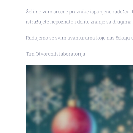
Želimo vam srećne praznike ispunjene radošću, to
istražujete nepoznato i delite znanje sa drugima.
Radujemo se svim avanturama koje nas čekaju u 2
Tim Otvorenih laboratorija