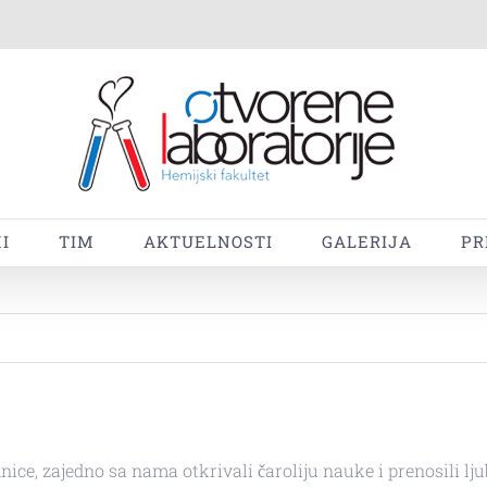
I
TIM
AKTUELNOSTI
GALERIJA
PR
dnice, zajedno sa nama otkrivali čaroliju nauke i prenosili lj