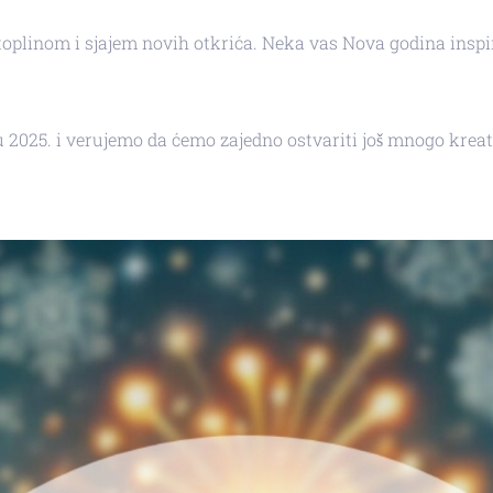
plinom i sjajem novih otkrića. Neka vas Nova godina inspiri
025. i verujemo da ćemo zajedno ostvariti još mnogo kreati