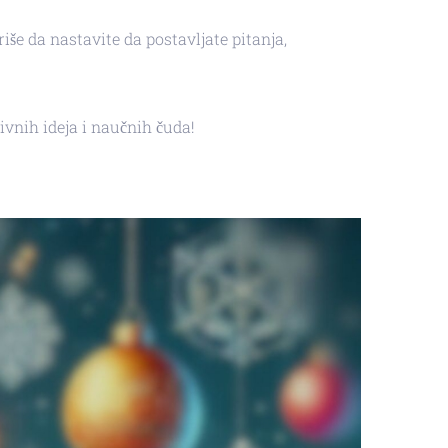
še da nastavite da postavljate pitanja,
vnih ideja i naučnih čuda!