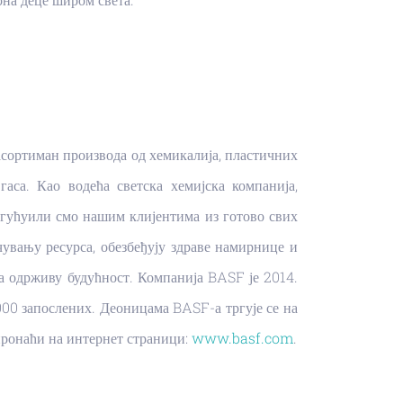
сортиман производа од хемикалија, пластичних
аса. Као водећа светска хемијска компанија,
огућуили смо нашим клијентима из готово свих
увању ресурса, обезбеђују здраве намирнице и
а одрживу будућност. Компанија BASF је 2014.
.000 запослених. Деоницама BASF-а тргује се на
ронаћи на интернет страници:
www.basf.com
.