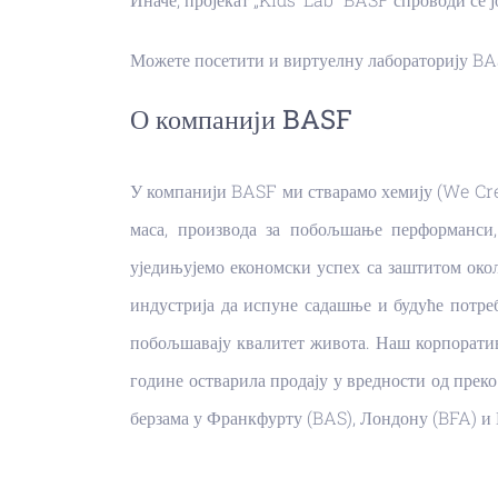
Можете посетити и виртуелну лабораторију BA
О компанији BASF
У компанији BASF ми стварамо хемију (We Cre
маса, производа за побољшање перформанси, 
уједињујемо економски успех са заштитом око
индустрија да испуне садашње и будуће потре
побољшавају квалитет живота. Наш корпоратив
године остварила продају у вредности од преко
берзама у Франкфурту (BAS), Лондону (BFA) и