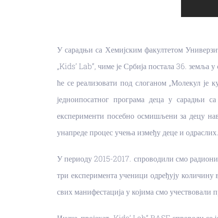
У сарадњи са Хемијским факултетом Универзит
„Kids’ Lab“, чиме је Србија постала 36. земља у
ће се реализовати под слоганом „Молекул је ку
једноипосатног програма деца у сарадњи с
експерименти посебно осмишљени за децу нав
унапреде процес учења између деце и одраслих
У периоду 2015-2017. спроводили смо радионице
три експеримента ученици одређују количину в
свих манифестација у којима смо учествовали 
Иначе, пројекат „Kids’ Lab“ BASF спроводи се ј