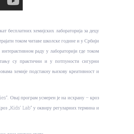
ат бесплатних хемијских лабораторија за децу
е трајати током читаве школске године и у Србији
на интерактивном раду у лабораторији где током
итању су практични и у потпуности сигурни
овама хемије подстакну њихову креативност и
s’’. Овај програм усмерен је на исхрану – кроз
роз „Kids’ Lab“ у оквиру регуларних термина и
она деце широм света.