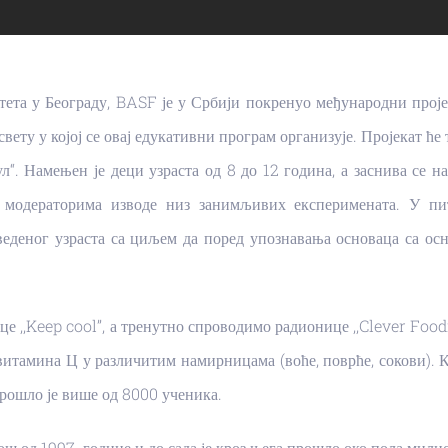
ета у Београду, BASF је у Србији покренуо међународни пројек
 свету у којој се овај едукативни програм организује. Пројекат ћ
л“. Намењен је деци узраста од 8 до 12 година, а заснива се 
а модераторима изводе низ занимљивих експеримената. У п
еденог узраста са циљем да поред упознавања основаца са осн
.
 ,,Keep cool’’, а тренутно спроводимо радионице ,,Clever Foodie
итамина Ц у различитим намирницама (воће, поврће, сокови). К
прошло је више од 8000 ученика.
ош од 1997. године и до сада је кроз њега прошло око пола мили