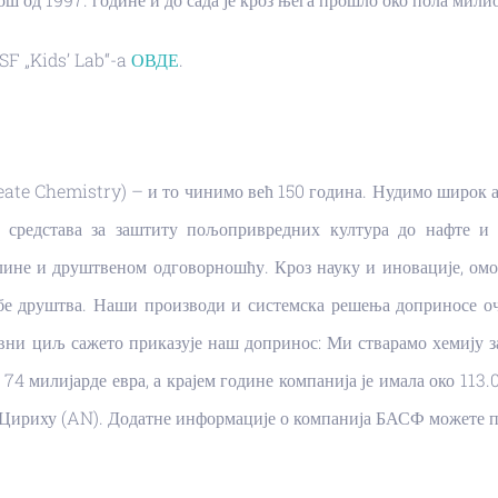
SF „Kids’ Lab“-a
ОВДЕ
.
ate Chemistry) – и то чинимо већ 150 година. Нудимо широк а
средстава за заштиту пољопривредних култура до нафте и г
лине и друштвеном одговорношћу. Кроз науку и иновације, ом
бе друштва. Наши производи и системска решења доприносе оч
ни циљ сажето приказује наш допринос: Ми стварамо хемију з
 74 милијарде евра, а крајем године компанија је имала око 113
 Цириху (AN). Додатне информације о компанија БАСФ можете п